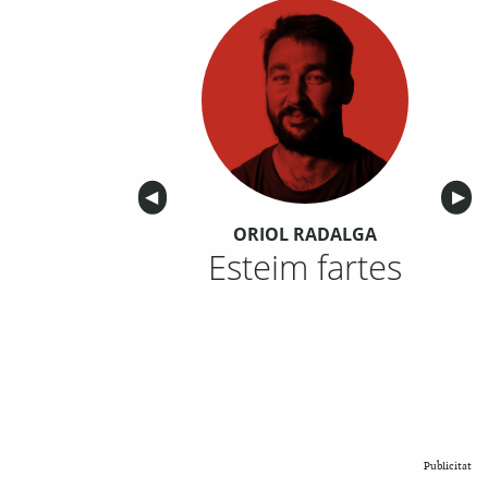
Anterior
◀︎
Sigu
▶︎
ORIOL RADALGA
Esteim fartes
Publicitat