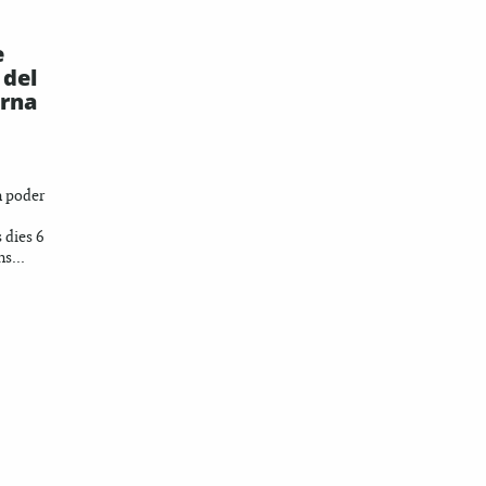
e
 del
erna
n poder
s dies 6
s...