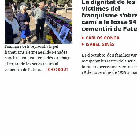
La dignitat de les
víctimes del
franquisme s’obr
camí a la fossa 94
cementiri de Pat
CARLOS GONGA
ISABEL GINÉS
Familiars dels represaliats pel
franquisme Hermenegildo Penadés
L'1 d'octubre, deu famílies va
Sanchis i Bautista Penadés Calabuig
recuperar les restes dels seus
al costat de les seues restes al
familiars, assassinats entre el
|
CHECKOUT
cementiri de Paterna
i 9 de novembre de 1939 a man