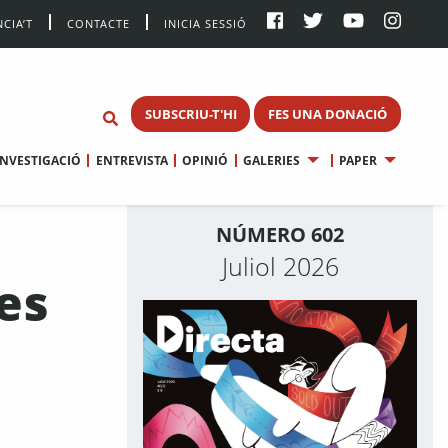
CIA’T
CONTACTE
INICIA SESSIÓ
SUBSCRIU-T'HI
FES UNA DONACIÓ
INVESTIGACIÓ
ENTREVISTA
OPINIÓ
GALERIES
PAPER
NÚMERO 602
Juliol 2026
es