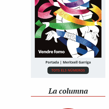
Portada | Meritxell Garriga
TOTS ELS NÚMEROS
La columna