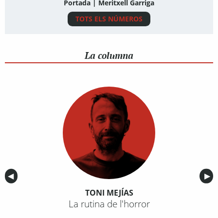
Portada | Meritxell Garriga
TOTS ELS NÚMEROS
La columna
Anterior
◀︎
Sig
▶︎
TONI MEJÍAS
La rutina de l'horror