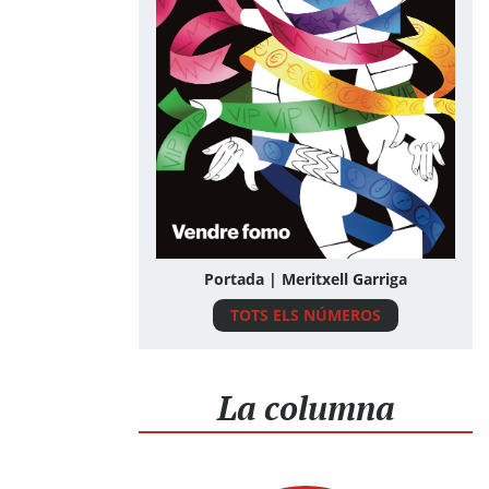
Portada | Meritxell Garriga
TOTS ELS NÚMEROS
La columna