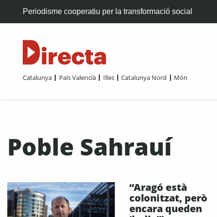
Periodisme cooperatiu per la transformació social
Catalunya
País Valencià
Illes
Catalunya Nord
Món
Poble Sahrauí
“Aragó està
colonitzat, però
encara queden