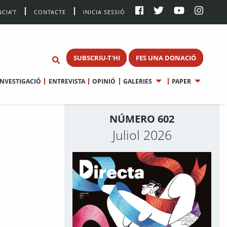
CIA’T
CONTACTE
INICIA SESSIÓ
SUBSCRIU-T'HI
FES UNA DONACIÓ
INVESTIGACIÓ
ENTREVISTA
OPINIÓ
GALERIES
PAPER
NÚMERO 602
Juliol 2026