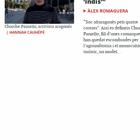
‘indis’”
ÀLEX ROMAGUERA
“Soc altaragonès pels quatre
Chorche Paniello, activista aragonés
costats”. Així es defineix Cho
|
HANNAH CAUHÉPÉ
Paniello, fill d’unes comarqu
han quedat escombrades per
l’agroindústria i el monoculti
turístic, un model...