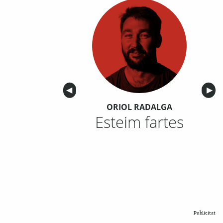
Anterior
◀︎
Sigu
▶︎
ORIOL RADALGA
Esteim fartes
Publicitat