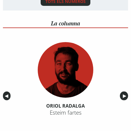
TOTS ELS NÚMEROS
La columna
Anterior
◀︎
Sig
▶︎
ORIOL RADALGA
Esteim fartes