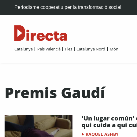
Periodisme cooperatiu per la transformació social
Catalunya
País Valencià
Illes
Catalunya Nord
Món
Premis Gaudí
'Un lugar común' 
qui cuida a qui cu
RAQUEL ASHBY