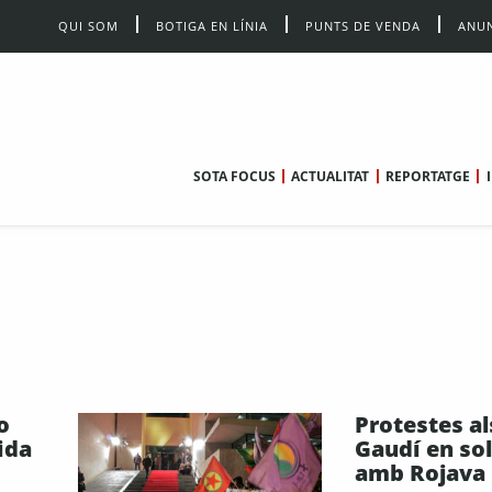
QUI SOM
BOTIGA EN LÍNIA
PUNTS DE VENDA
ANUN
SOTA FOCUS
ACTUALITAT
REPORTATGE
o
Protestes a
ida
Gaudí en sol
amb Rojava