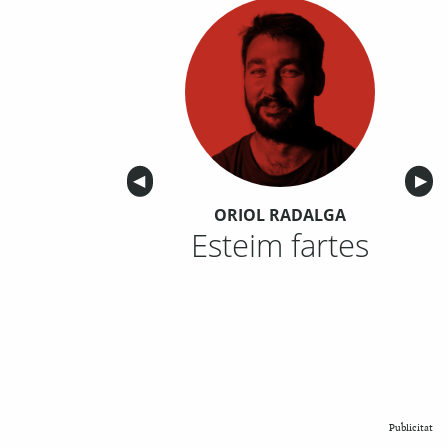
Anterior
◀︎
Sigu
▶︎
ORIOL RADALGA
Esteim fartes
Publicitat