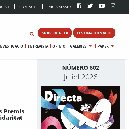
CIA’T
CONTACTE
INICIA SESSIÓ
SUBSCRIU-T'HI
FES UNA DONACIÓ
INVESTIGACIÓ
ENTREVISTA
OPINIÓ
GALERIES
PAPER
NÚMERO 602
Juliol 2026
ls Premis
idaritat