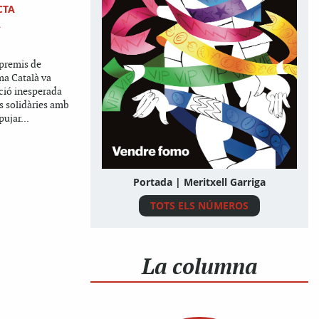
CTA
A
Í
 premis de
ma Català va
ció inesperada
es solidàries amb
pujar...
Portada | Meritxell Garriga
TOTS ELS NÚMEROS
La columna