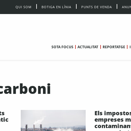
QUI SOM
BOTIGA EN LÍNIA
PUNTS DE VENDA
ANUN
SOTA FOCUS
ACTUALITAT
REPORTATGE
carboni
ts
Els impostos
tic
empreses m
contaminan