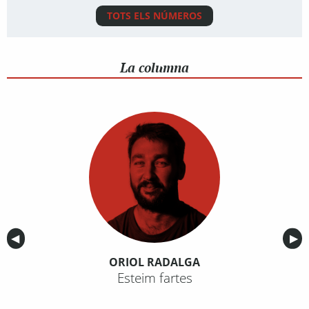
TOTS ELS NÚMEROS
La columna
Anterior
◀︎
Sig
▶︎
ORIOL RADALGA
Esteim fartes