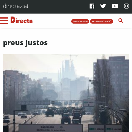
directa.cat
SUBSCRIU-T'HI
FES UNA DONACIÓ
preus justos