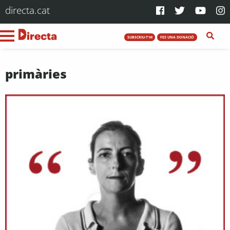
directa.cat
SUBSCRIU-T'HI
FES UNA DONACIÓ
primàries