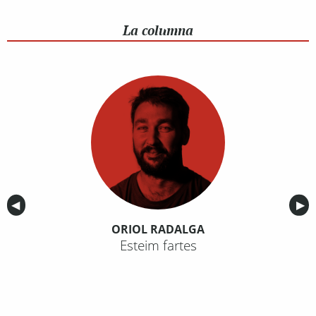
La columna
Anterior
◀︎
Sig
▶︎
ORIOL RADALGA
Esteim fartes