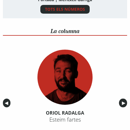
TOTS ELS NÚMEROS
La columna
Anterior
◀︎
Sig
▶︎
ORIOL RADALGA
Esteim fartes