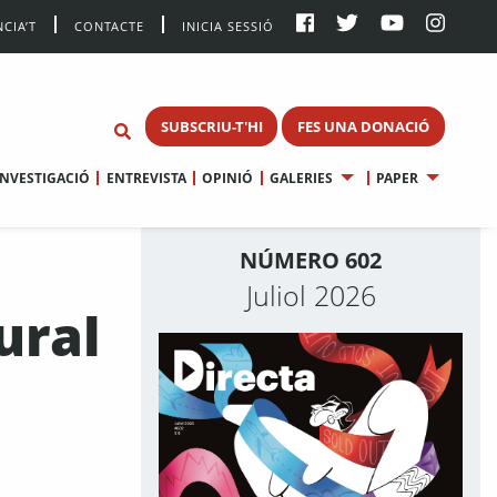
CIA’T
CONTACTE
INICIA SESSIÓ
SUBSCRIU-T'HI
FES UNA DONACIÓ
INVESTIGACIÓ
ENTREVISTA
OPINIÓ
GALERIES
PAPER
NÚMERO 602
Juliol 2026
ural