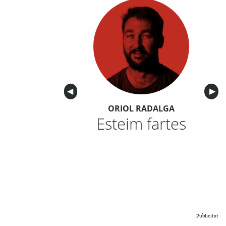
Anterior
◀︎
Sigu
▶︎
ORIOL RADALGA
Esteim fartes
Publicitat