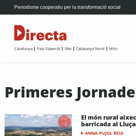
Periodisme cooperatiu per la transformació social
Catalunya
País Valencià
Illes
Catalunya Nord
Món
Primeres Jornade
El món rural aixec
barricada al Lluç
ANNA PUJOL REIG