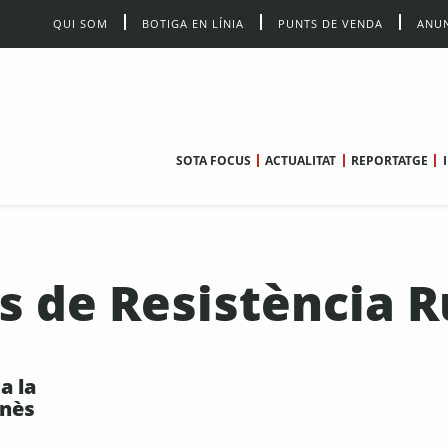
QUI SOM
BOTIGA EN LÍNIA
PUNTS DE VENDA
ANUN
SOTA FOCUS
ACTUALITAT
REPORTATGE
s de Resistència R
a la
anès