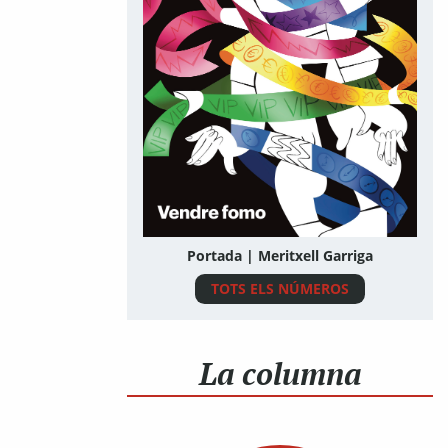
Portada | Meritxell Garriga
TOTS ELS NÚMEROS
La columna