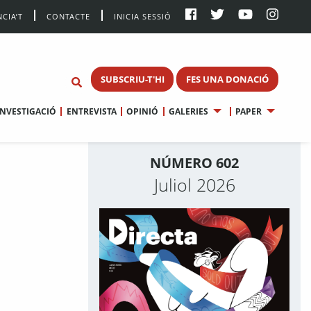
CIA’T
CONTACTE
INICIA SESSIÓ
SUBSCRIU-T'HI
FES UNA DONACIÓ
INVESTIGACIÓ
ENTREVISTA
OPINIÓ
GALERIES
PAPER
NÚMERO 602
Juliol 2026