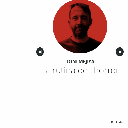
Anterior
◀︎
Sigu
▶︎
TONI MEJÍAS
La rutina de l'horror
Publicitat