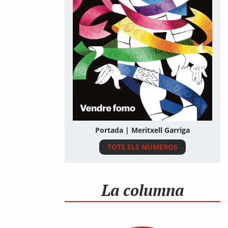
Portada | Meritxell Garriga
TOTS ELS NÚMEROS
La columna