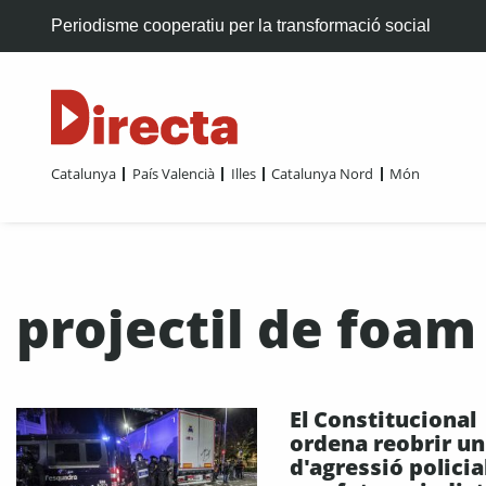
Periodisme cooperatiu per la transformació social
Catalunya
País Valencià
Illes
Catalunya Nord
Món
projectil de foam
El Constitucional
ordena reobrir un
d'agressió policia