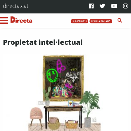
directa.cat
SUBSCRIU-T'HI
FES UNA DONACIÓ
Propietat intel·lectual