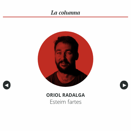
La columna
Anterior
◀︎
Sig
▶︎
ORIOL RADALGA
Esteim fartes