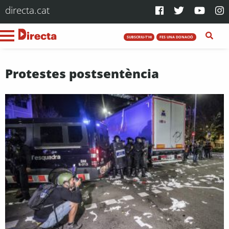
directa.cat
SUBSCRIU-T'HI
FES UNA DONACIÓ
Protestes postsentència