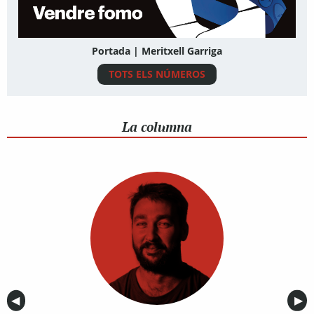
Portada | Meritxell Garriga
TOTS ELS NÚMEROS
La columna
Anterior
◀︎
Sig
▶︎