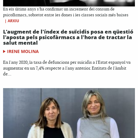
En els últims anys s'ha confirmat un increment del consum de
psicofàrmacs, sobretot entre les dones i les classes socials més baixes
|
ARXIU
L'augment de l'índex de suïcidis posa en qüestió
l'aposta pels psicofàrmacs a l'hora de tractar la
salut mental
IRENE MOLINA
En l'any 2020, la taxa de defuncions per suïcidis a l'Estat espanyol va
augmentar en un 7,4% respecte a l'any anterior. Entitats de l'àmbit
de...