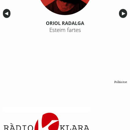
Anterior
◀︎
Sig
▶︎
ORIOL RADALGA
Esteim fartes
Publicitat