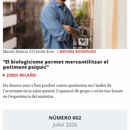
|
MATHÍAS RODRÍGUEZ
Miralls Directa 523 Javier Erro
“El biologicisme permet mercantilitzar el
patiment psíquic”
JORDI RELAÑO
Els darrers anys s’han produït canvis qualitatius en l’àmbit de
l’activisme en la salut mental. L’aparició de grups i col·lectius basats
en l’experiència del malestar...
NÚMERO 602
Juliol 2026