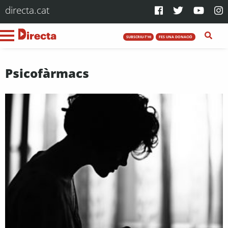
directa.cat
SUBSCRIU-T'HI
FES UNA DONACIÓ
Psicofàrmacs