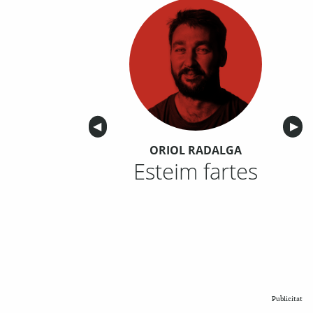
Anterior
◀︎
Sigu
▶︎
ORIOL RADALGA
Esteim fartes
Publicitat