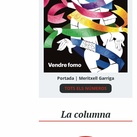
Portada | Meritxell Garriga
TOTS ELS NÚMEROS
La columna