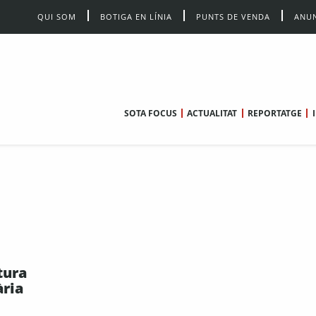
QUI SOM
BOTIGA EN LÍNIA
PUNTS DE VENDA
ANUN
SOTA FOCUS
ACTUALITAT
REPORTATGE
tura
ària