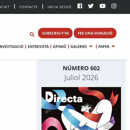
CIA’T
CONTACTE
INICIA SESSIÓ
SUBSCRIU-T'HI
FES UNA DONACIÓ
INVESTIGACIÓ
ENTREVISTA
OPINIÓ
GALERIES
PAPER
NÚMERO 602
Juliol 2026