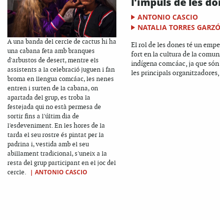
l'impuls de les d
ANTONIO CASCIO
NATALIA TORRES GARZ
A una banda del cercle de cactus hi ha
El rol de les dones té un empe
una cabana feta amb branques
fort en la cultura de la comun
d'arbustos de desert, mentre els
indígena comcáac, ja que són 
assistents a la celebració juguen i fan
les principals organitzadores,.
broma en llengua comcáac, les nenes
entren i surten de la cabana, on
apartada del grup, es troba la
festejada qui no està permesa de
sortir fins a l'últim dia de
l'esdeveniment. En les hores de la
tarda el seu rostre és pintat per la
padrina i, vestida amb el seu
abillament tradicional, s'uneix a la
resta del grup participant en el joc del
|
ANTONIO CASCIO
cercle.