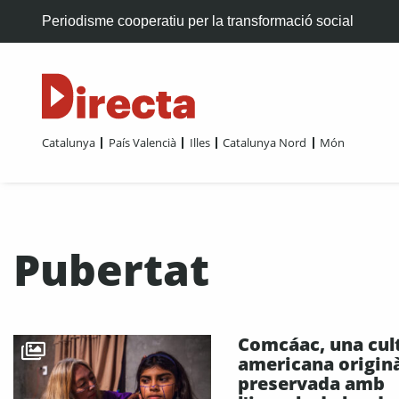
Periodisme cooperatiu per la transformació social
Catalunya
País Valencià
Illes
Catalunya Nord
Món
Pubertat
Comcáac, una cul
americana origin
preservada amb