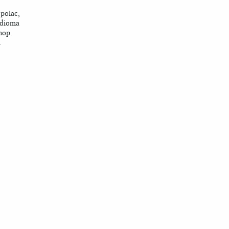
 polac,
’idioma
hop.
.