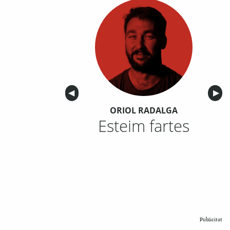
Anterior
◀︎
Sigu
▶︎
ORIOL RADALGA
Esteim fartes
Publicitat