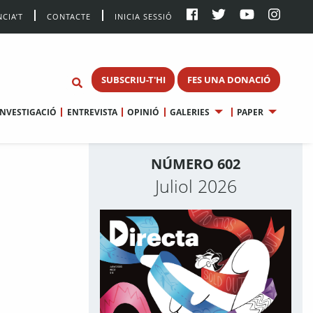
CIA’T
CONTACTE
INICIA SESSIÓ
SUBSCRIU-T'HI
FES UNA DONACIÓ
INVESTIGACIÓ
ENTREVISTA
OPINIÓ
GALERIES
PAPER
NÚMERO 602
Juliol 2026