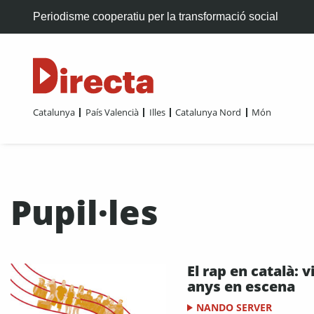
Periodisme cooperatiu per la transformació social
Catalunya
País Valencià
Illes
Catalunya Nord
Món
Pupil·les
El rap en català: v
anys en escena
NANDO SERVER