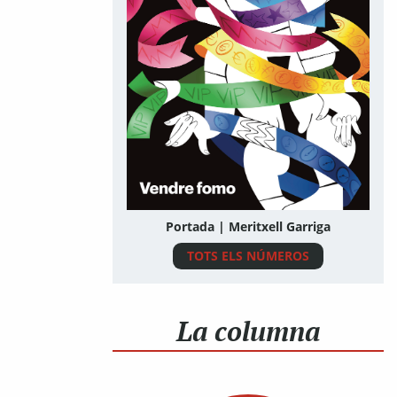
Portada | Meritxell Garriga
TOTS ELS NÚMEROS
La columna