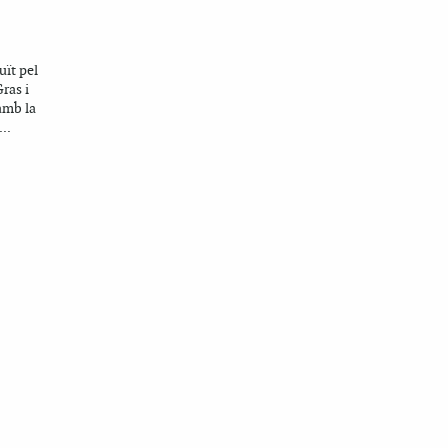
uït pel
ras i
amb la
..