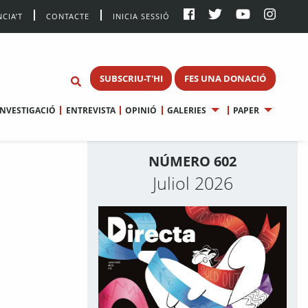
CIA’T
CONTACTE
INICIA SESSIÓ
SUBSCRIU-T'HI
FES UNA DONACIÓ
INVESTIGACIÓ
ENTREVISTA
OPINIÓ
GALERIES
PAPER
NÚMERO 602
Juliol 2026