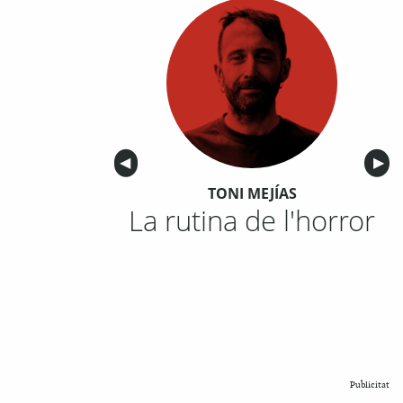
Anterior
◀︎
Sigu
▶︎
TONI MEJÍAS
La rutina de l'horror
Publicitat