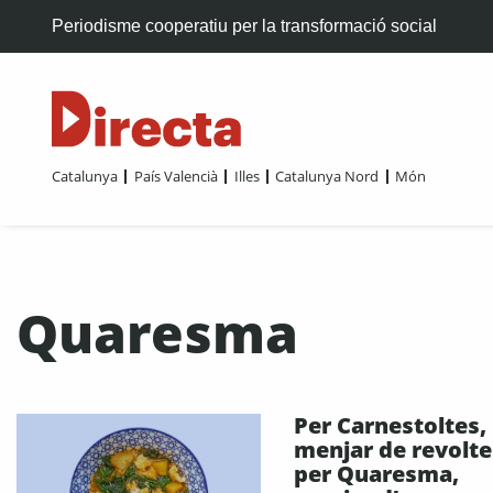
Periodisme cooperatiu per la transformació social
Catalunya
País Valencià
Illes
Catalunya Nord
Món
Quaresma
Per Carnestoltes,
menjar de revolte
per Quaresma,