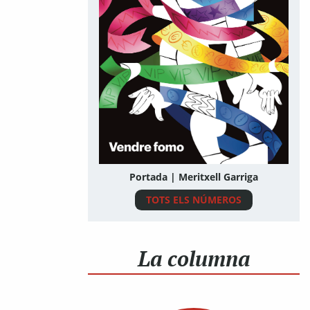
Portada | Meritxell Garriga
TOTS ELS NÚMEROS
La columna