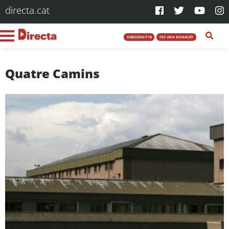
directa.cat
SUBSCRIU-T'HI
FES UNA DONACIÓ
Quatre Camins