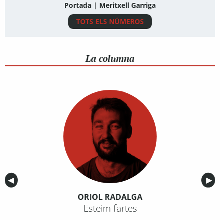
Portada | Meritxell Garriga
TOTS ELS NÚMEROS
La columna
Anterior
◀︎
Sig
▶︎
ORIOL RADALGA
Esteim fartes