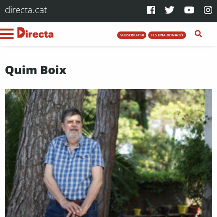
directa.cat
SUBSCRIU-T'HI
FES UNA DONACIÓ
Quim Boix