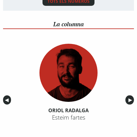
TOTS ELS NÚMEROS
La columna
Anterior
◀︎
Sig
▶︎
ORIOL RADALGA
Esteim fartes