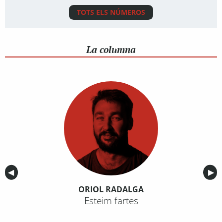
TOTS ELS NÚMEROS
La columna
Anterior
◀︎
Sig
▶︎
ORIOL RADALGA
Esteim fartes