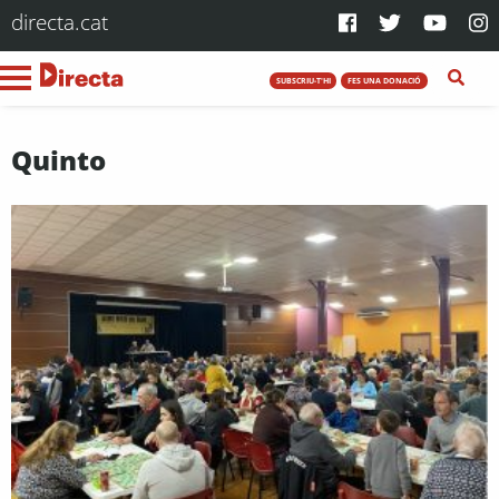
directa.cat
SUBSCRIU-T'HI
FES UNA DONACIÓ
Quinto