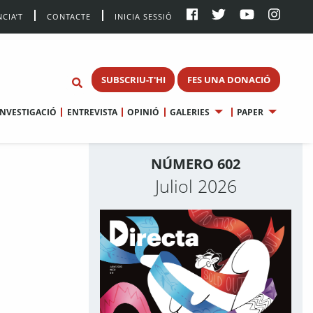
CIA’T
CONTACTE
INICIA SESSIÓ
SUBSCRIU-T'HI
FES UNA DONACIÓ
INVESTIGACIÓ
ENTREVISTA
OPINIÓ
GALERIES
PAPER
NÚMERO 602
Juliol 2026