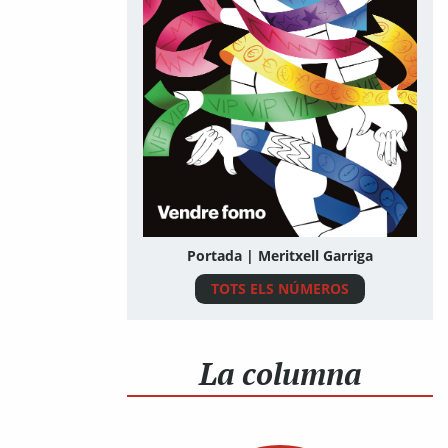
Portada | Meritxell Garriga
TOTS ELS NÚMEROS
La columna