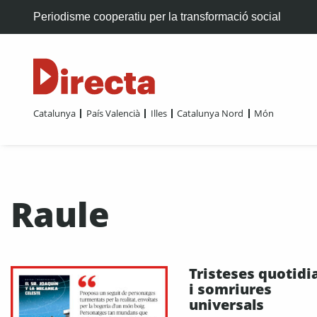
Periodisme cooperatiu per la transformació social
Catalunya
País Valencià
Illes
Catalunya Nord
Món
Raule
Tristeses quotidi
i somriures
universals