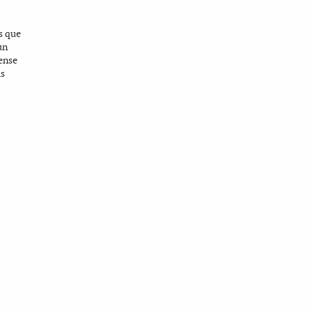
s que
un
sense
ls