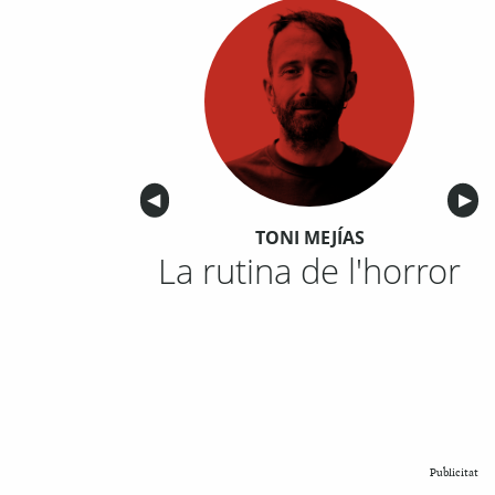
Anterior
◀︎
Sigu
▶︎
TONI MEJÍAS
La rutina de l'horror
Publicitat