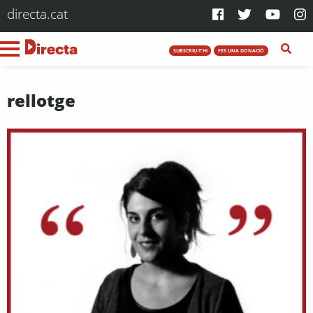
directa.cat
SUBSCRIU-T'HI
FES UNA DONACIÓ
rellotge