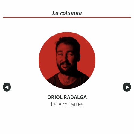
La columna
Anterior
◀︎
Sig
▶︎
ORIOL RADALGA
Esteim fartes