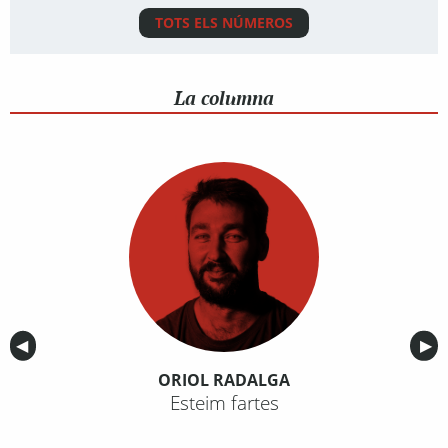
TOTS ELS NÚMEROS
La columna
Anterior
◀︎
Sig
▶︎
ORIOL RADALGA
Esteim fartes