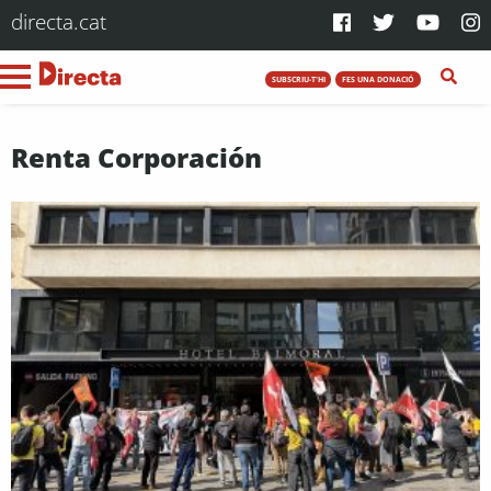
directa.cat
SUBSCRIU-T'HI
FES UNA DONACIÓ
Renta Corporación