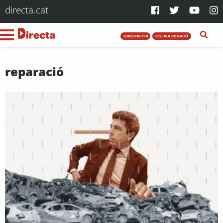
directa.cat
SUBSCRIU-T'HI
FES UNA DONACIÓ
reparació