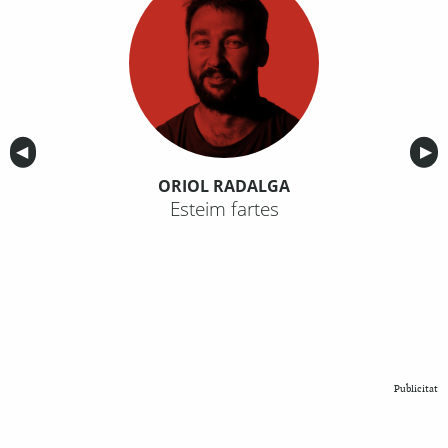
Anterior
◀︎
Sig
▶︎
ORIOL RADALGA
Esteim fartes
Publicitat