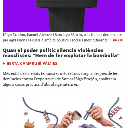
Íñigo Errejón, Ismael Álvarez i Santiago Martín, tres homes denunciats
|
ARXIU
per agressions sexuals d'àmbits polítics i socials molt diferents
Quan el poder polític silencia violències
masclistes: "Hem de fer explotar la bombolla”
BERTA CAMPRUBÍ PÀMIES
Més enllà dels debats feministes més teòrics sorgits després de les
denúncies contra l’exportaveu de Sumar Íñigo Errejón, analitzem
alguns casos pràctics d’abordatge intern en...