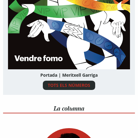
Portada | Meritxell Garriga
TOTS ELS NÚMEROS
La columna