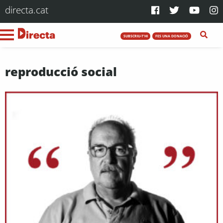
directa.cat
SUBSCRIU-T'HI
FES UNA DONACIÓ
reproducció social