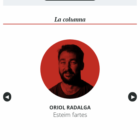
La columna
Anterior
◀︎
Sig
▶︎
ORIOL RADALGA
Esteim fartes