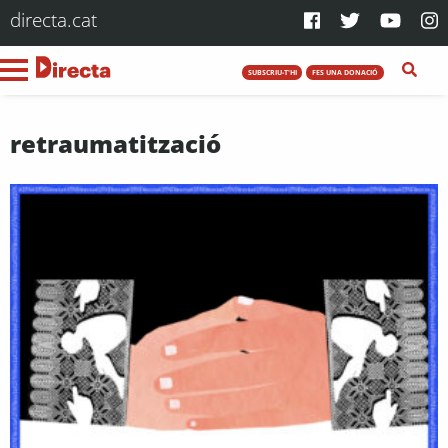
directa.cat
SUBSCRIU-T'HI
FES UNA DONACIÓ
retraumatització