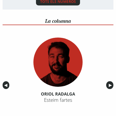
TOTS ELS NÚMEROS
La columna
Anterior
◀︎
Sig
▶︎
ORIOL RADALGA
Esteim fartes