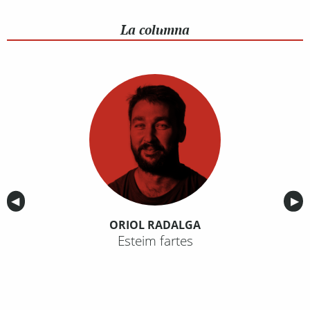
La columna
Anterior
◀︎
Sig
▶︎
ORIOL RADALGA
Esteim fartes