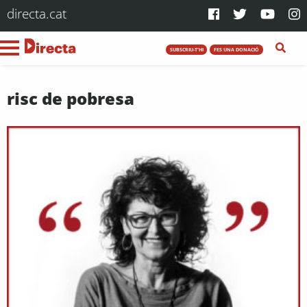
directa.cat
SUBSCRIU-T'HI
FES UNA DONACIÓ
risc de pobresa