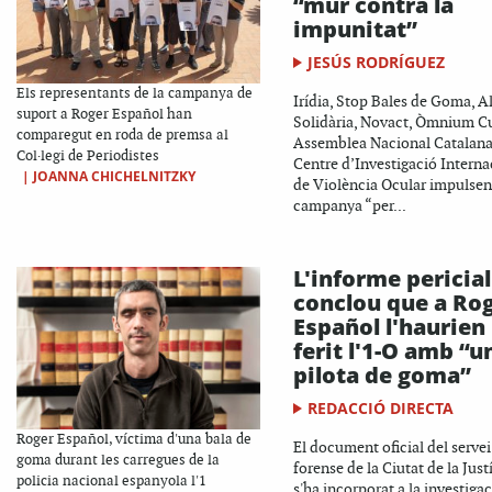
“mur contra la
impunitat”
JESÚS RODRÍGUEZ
Els representants de la campanya de
Irídia, Stop Bales de Goma, A
suport a Roger Español han
Solidària, Novact, Òmnium Cu
comparegut en roda de premsa al
Assemblea Nacional Catalana 
Col·legi de Periodistes
Centre d’Investigació Interna
|
JOANNA CHICHELNITZKY
de Violència Ocular impulse
campanya “per...
L'informe pericial
conclou que a Ro
Español l'haurien
ferit l'1-O amb “u
pilota de goma”
REDACCIÓ DIRECTA
Roger Español, víctima d'una bala de
El document oficial del servei
goma durant les carregues de la
forense de la Ciutat de la Just
policia nacional espanyola l'1
s'ha incorporat a la investigac