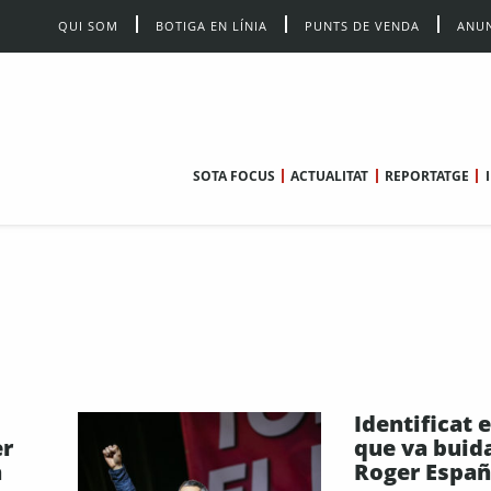
QUI SOM
BOTIGA EN LÍNIA
PUNTS DE VENDA
ANUN
SOTA FOCUS
ACTUALITAT
REPORTATGE
Identificat e
er
que va buidar
n
Roger Españo