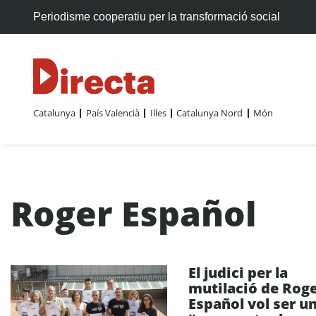
Periodisme cooperatiu per la transformació social
Catalunya
País Valencià
Illes
Catalunya Nord
Món
Roger Español
El judici per la
mutilació de Rog
Español vol ser u