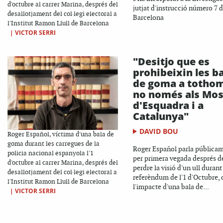
d'octubre al carrer Marina, després del
jutjat d'instrucció número 7 
desallotjament del col·legi electoral a
Barcelona
l'Institut Ramon Llull de Barcelona
|
VICTOR SERRI
"Desitjo que es
prohibeixin les b
de goma a tothom
no només als Mo
d'Esquadra i a
Catalunya"
DAVID BOU
Roger Español, víctima d'una bala de
goma durant les carregues de la
Roger Español parla pública
policia nacional espanyola l'1
per primera vegada després d
d'octubre al carrer Marina, després del
perdre la visió d'un ull durant
desallotjament del col·legi electoral a
referèndum de l'1 d'Octubre,
l'Institut Ramon Llull de Barcelona
l'impacte d'una bala de...
|
VICTOR SERRI