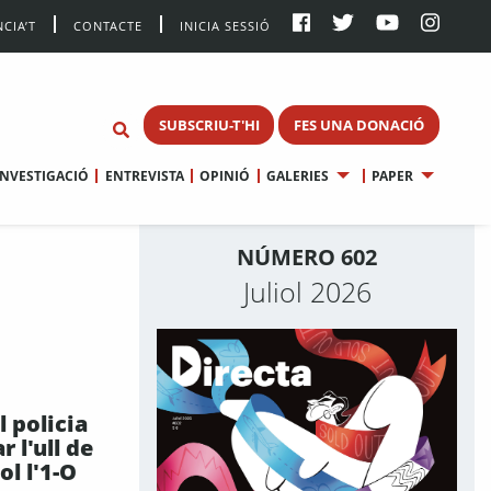
CIA’T
CONTACTE
INICIA SESSIÓ
SUBSCRIU-T'HI
FES UNA DONACIÓ
INVESTIGACIÓ
ENTREVISTA
OPINIÓ
GALERIES
PAPER
NÚMERO 602
Juliol 2026
l policia
 l'ull de
l l'1-O