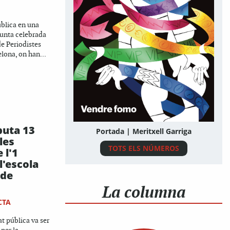
ública en una
unta celebrada
 de Periodistes
lona, on han...
puta 13
Portada | Meritxell Garriga
les
TOTS ELS NÚMEROS
 l'1
l'escola
 de
La columna
CTA
at pública va ser