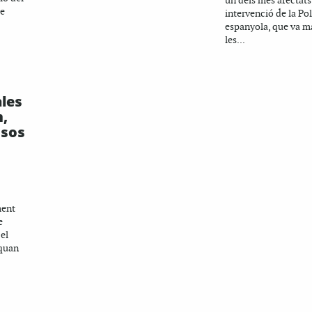
un dels més afectats
de
intervenció de la Po
espanyola, que va m
les...
ales
,
ssos
ment
e
 el
 quan