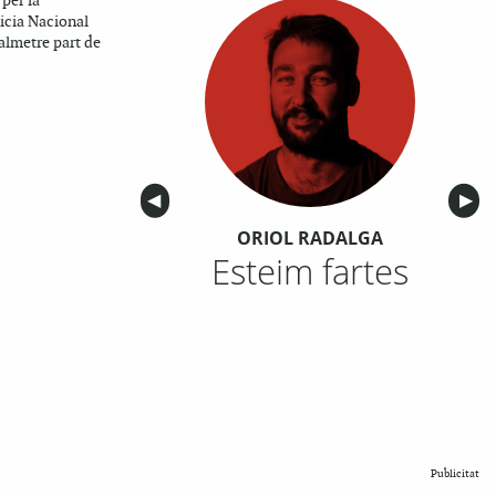
 per la
licia Nacional
almetre part de
Anterior
◀︎
Sigu
▶︎
ORIOL RADALGA
Esteim fartes
Publicitat