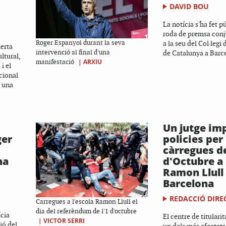
DAVID BOU
La notícia s'ha fet p
roda de premsa conj
Roger Espanyol durant la seva
a la seu del Col·legi
lerta
intervenció al final d'una
de Catalunya a Barce
ltural,
|
ARXIU
manifestació
i el
cional
n una
Un jutge im
ger
policies per 
càrregues de
na
d'Octubre a 
Ramon Llull
Barcelona
REDACCIÓ DIRE
Carregues a l'escola Ramon Llull el
dia del referèndum de l'1 d'octubre
ícia
El centre de titularit
|
VICTOR SERRI
ió del