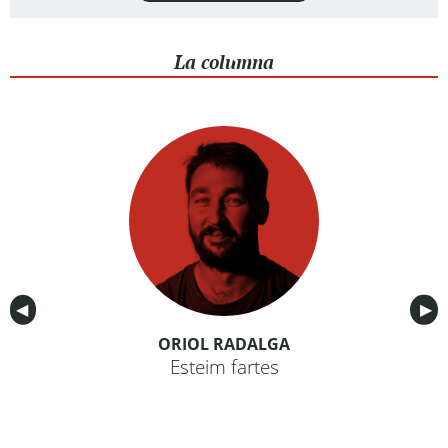
La columna
Anterior
◀︎
Sig
▶︎
ORIOL RADALGA
Esteim fartes