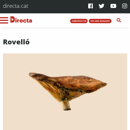
directa.cat
SUBSCRIU-T'HI
FES UNA DONACIÓ
Rovelló