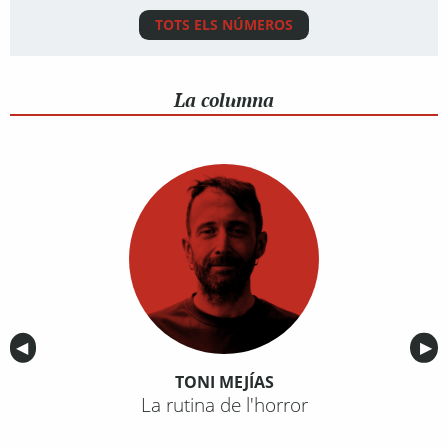
TOTS ELS NÚMEROS
La columna
Anterior
◀︎
Sig
▶︎
TONI MEJÍAS
La rutina de l'horror