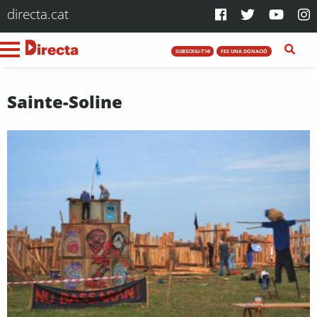
directa.cat
SUBSCRIU-T'HI
FES UNA DONACIÓ
Sainte-Soline