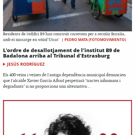
Residents de l'edifici B9 han construït carretons per a recollir ferralla,
|
PEDRO MATA (FOTOMOVIMIENTO)
amb el missatge en wòlof 'Utcat'
L'ordre de desallotjament de l'institut B9 de
Badalona arriba al Tribunal d'Estrasburg
JESÚS RODRÍGUEZ
Els 400 veïns i veïnes de l'antiga dependència municipal denuncien
que l'alcalde Xavier García Albiol perpetrarà "tractes inhumans i
degradants" si no proporciona una alternativa...