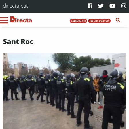
directa.cat
SUBSCRIU-T'HI
FES UNA DONACIÓ
Sant Roc