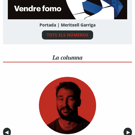
Portada | Meritxell Garriga
TOTS ELS NÚMEROS
La columna
Anterior
◀︎
Sig
▶︎