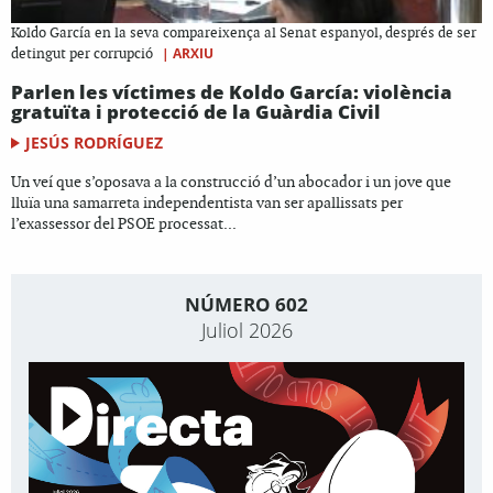
Koldo García en la seva compareixença al Senat espanyol, després de ser
|
ARXIU
detingut per corrupció
Parlen les víctimes de Koldo García: violència
gratuïta i protecció de la Guàrdia Civil
JESÚS RODRÍGUEZ
Un veí que s’oposava a la construcció d’un abocador i un jove que
lluïa una samarreta independentista van ser apallissats per
l’exassessor del PSOE processat...
NÚMERO 602
Juliol 2026