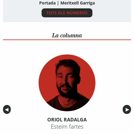
Portada | Meritxell Garriga
TOTS ELS NÚMEROS
La columna
Anterior
◀︎
Sig
▶︎
ORIOL RADALGA
Esteim fartes