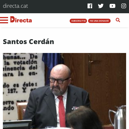
directa.cat
SUBSCRIU-T'HI
FES UNA DONACIÓ
Santos Cerdán