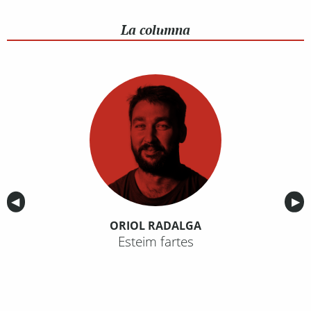
La columna
Anterior
◀︎
Sig
▶︎
ORIOL RADALGA
Esteim fartes