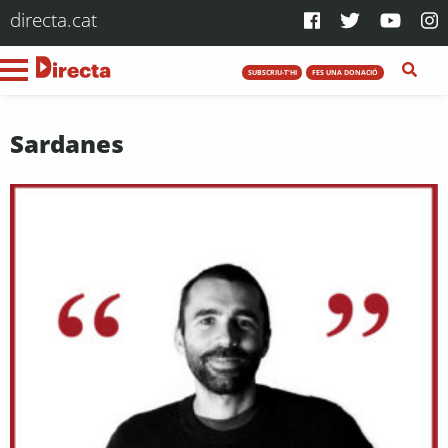
directa.cat
SUBSCRIU-T'HI
FES UNA DONACIÓ
Sardanes