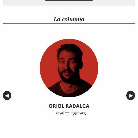
La columna
Anterior
◀︎
Sig
▶︎
ORIOL RADALGA
Esteim fartes