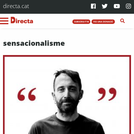
directa.cat
SUBSCRIU-T'HI
FES UNA DONACIÓ
sensacionalisme