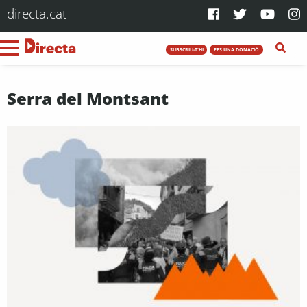
directa.cat
SUBSCRIU-T'HI
FES UNA DONACIÓ
Serra del Montsant