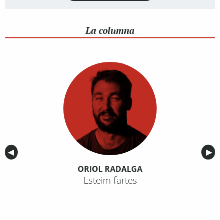
La columna
Anterior
◀︎
Sig
▶︎
ORIOL RADALGA
Esteim fartes