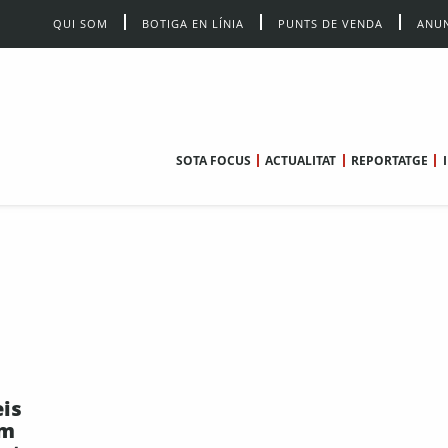
QUI SOM
BOTIGA EN LÍNIA
PUNTS DE VENDA
ANUN
SOTA FOCUS
ACTUALITAT
REPORTATGE
eis
um