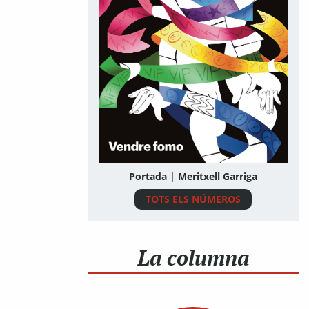
Portada | Meritxell Garriga
TOTS ELS NÚMEROS
La columna