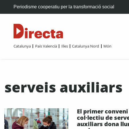
Periodisme cooperatiu per la transformació social
Catalunya
País Valencià
Illes
Catalunya Nord
Món
serveis auxiliars
El primer conveni
col·lectiu de serv
auxiliars dona ll