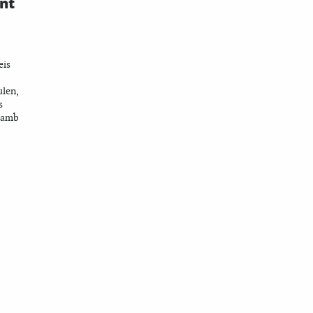
nt
eis
len,
s
t amb