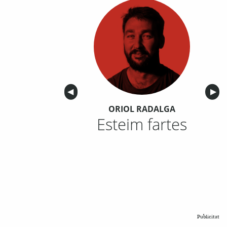
Anterior
◀︎
Sigu
▶︎
ORIOL RADALGA
Esteim fartes
Publicitat