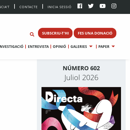
CIA’T
CONTACTE
INICIA SESSIÓ
SUBSCRIU-T'HI
FES UNA DONACIÓ
INVESTIGACIÓ
ENTREVISTA
OPINIÓ
GALERIES
PAPER
NÚMERO 602
Juliol 2026