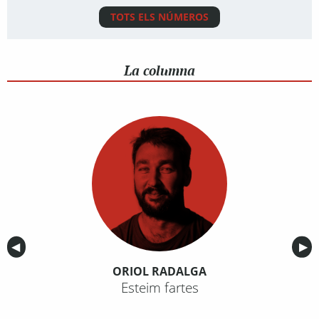
TOTS ELS NÚMEROS
La columna
Anterior
◀︎
Sig
▶︎
ORIOL RADALGA
Esteim fartes