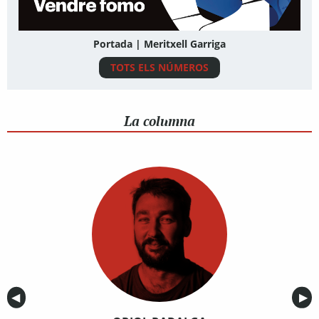
Portada | Meritxell Garriga
TOTS ELS NÚMEROS
La columna
Anterior
◀︎
Sig
▶︎