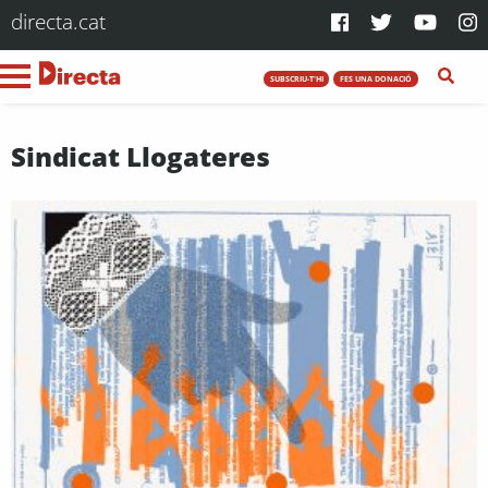
directa.cat
SUBSCRIU-T'HI
FES UNA DONACIÓ
Sindicat Llogateres