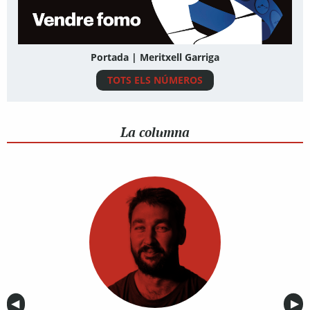
Portada | Meritxell Garriga
TOTS ELS NÚMEROS
La columna
Anterior
◀︎
Sig
▶︎