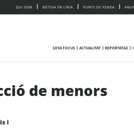
QUI SOM
BOTIGA EN LÍNIA
PUNTS DE VENDA
ANUN
SOTA FOCUS
ACTUALITAT
REPORTATGE
cció de menors
is i