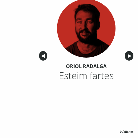
Anterior
◀︎
Sigu
▶︎
ORIOL RADALGA
Esteim fartes
Publicitat