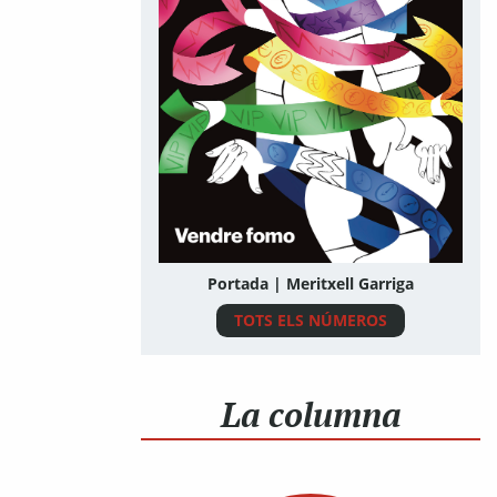
Portada | Meritxell Garriga
TOTS ELS NÚMEROS
La columna