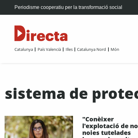
Periodisme cooperatiu per la transformació social
Catalunya
País Valencià
Illes
Catalunya Nord
Món
sistema de prote
"Conèixer
l'explotació de no
noies tutelades