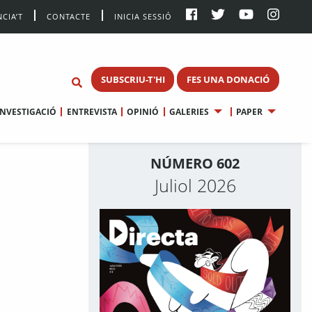
CIA’T
CONTACTE
INICIA SESSIÓ
SUBSCRIU-T'HI
FES UNA DONACIÓ
INVESTIGACIÓ
ENTREVISTA
OPINIÓ
GALERIES
PAPER
NÚMERO 602
Juliol 2026