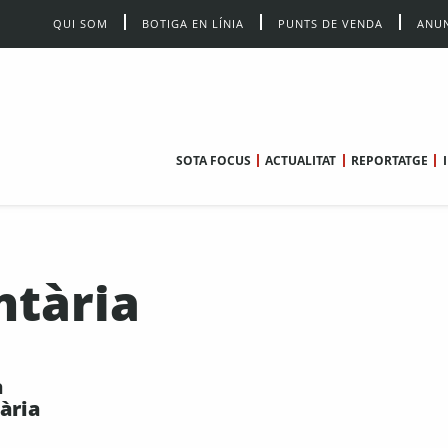
QUI SOM
BOTIGA EN LÍNIA
PUNTS DE VENDA
ANUN
SOTA FOCUS
ACTUALITAT
REPORTATGE
ntària
a
ària