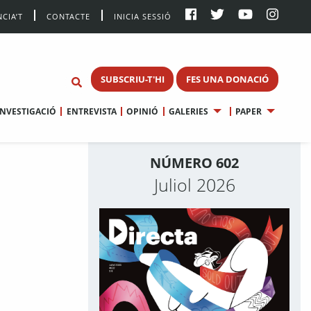
CIA’T
CONTACTE
INICIA SESSIÓ
SUBSCRIU-T'HI
FES UNA DONACIÓ
INVESTIGACIÓ
ENTREVISTA
OPINIÓ
GALERIES
PAPER
NÚMERO 602
Juliol 2026