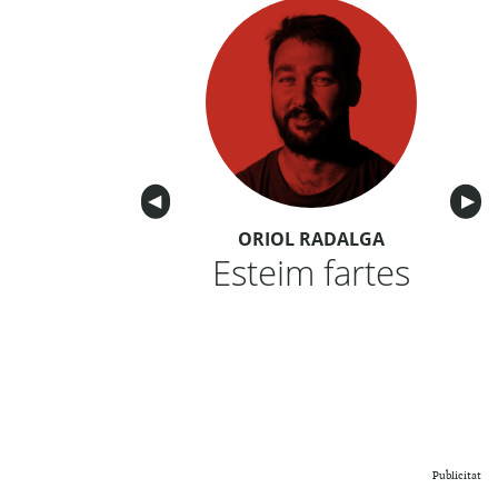
Anterior
◀︎
Sigu
▶︎
ORIOL RADALGA
Esteim fartes
Publicitat