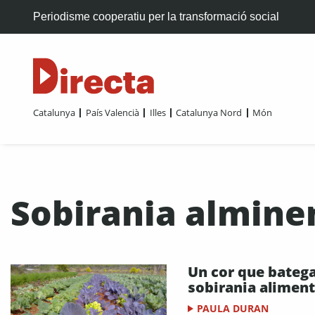
Periodisme cooperatiu per la transformació social
Catalunya
País Valencià
Illes
Catalunya Nord
Món
Sobirania almine
Un cor que bateg
sobirania aliment
PAULA DURAN