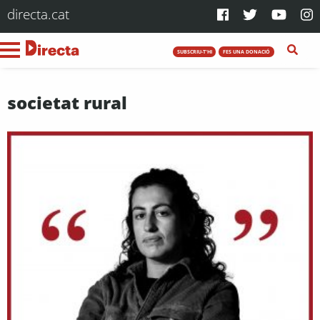
directa.cat
SUBSCRIU-T'HI
FES UNA DONACIÓ
societat rural