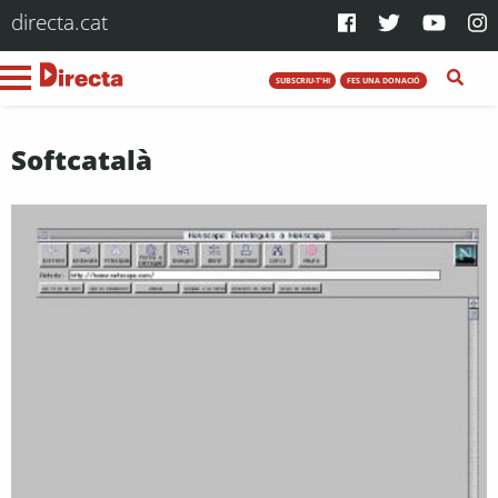
directa.cat
SUBSCRIU-T'HI
FES UNA DONACIÓ
Softcatalà