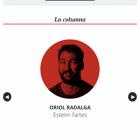
La columna
Anterior
◀︎
Sig
▶︎
ORIOL RADALGA
Esteim fartes