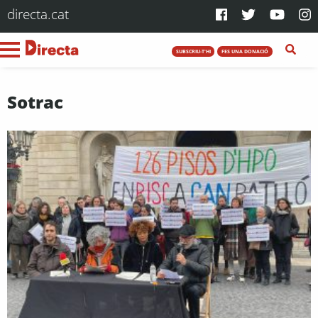
directa.cat
SUBSCRIU-T'HI
FES UNA DONACIÓ
Sotrac