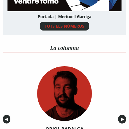
Portada | Meritxell Garriga
TOTS ELS NÚMEROS
La columna
Anterior
◀︎
Sig
▶︎
ORIOL RADALGA