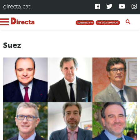
directa.cat
SUBSCRIU-T'HI
FES UNA DONACIÓ
Suez