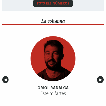
TOTS ELS NÚMEROS
La columna
Anterior
◀︎
Sig
▶︎
ORIOL RADALGA
Esteim fartes