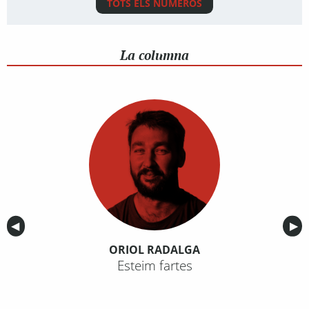
TOTS ELS NÚMEROS
La columna
Anterior
◀︎
Sig
▶︎
ORIOL RADALGA
Esteim fartes