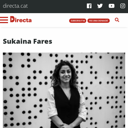
directa.cat
SUBSCRIU-T'HI
FES UNA DONACIÓ
Sukaina Fares