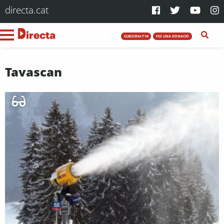
directa.cat
SUBSCRIU-T'HI
FES UNA DONACIÓ
Tavascan