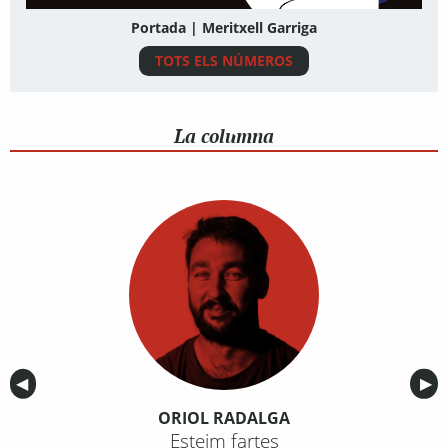
Portada | Meritxell Garriga
TOTS ELS NÚMEROS
La columna
Anterior
◀︎
Sig
▶︎
ORIOL RADALGA
Esteim fartes