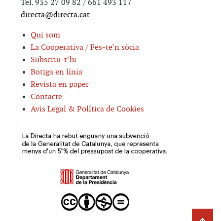
Tel. 935 27 09 82 / 661 493 117
directa@directa.cat
Qui som
La Cooperativa / Fes-te’n sòcia
Subscriu-t’hi
Botiga en línia
Revista en paper
Contacte
Avis Legal & Política de Cookies