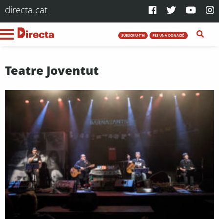
directa.cat
SUBSCRIU-T'HI
FES UNA DONACIÓ
Teatre Joventut