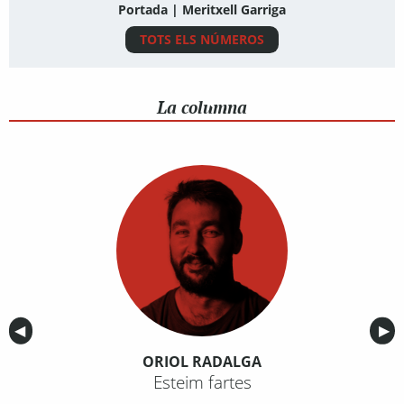
Portada | Meritxell Garriga
TOTS ELS NÚMEROS
La columna
Anterior
◀︎
Sig
▶︎
ORIOL RADALGA
Esteim fartes