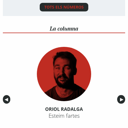
TOTS ELS NÚMEROS
La columna
Anterior
◀︎
Sig
▶︎
ORIOL RADALGA
Esteim fartes