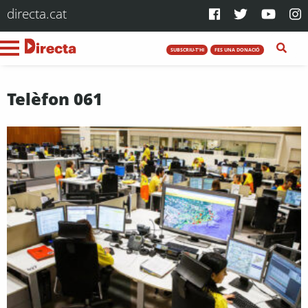
directa.cat
SUBSCRIU-T'HI
FES UNA DONACIÓ
Telèfon 061