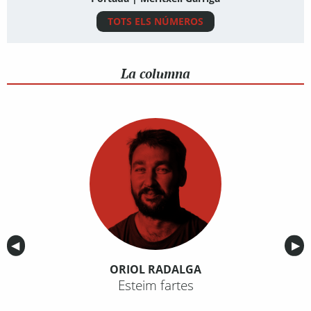
TOTS ELS NÚMEROS
La columna
Anterior
◀︎
Sig
▶︎
ORIOL RADALGA
Esteim fartes